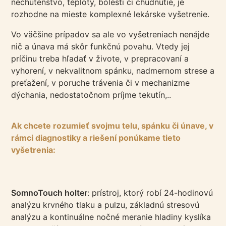
nechutenstvo, teploty, bolesti či chudnutie, je
rozhodne na mieste komplexné lekárske vyšetrenie.
Vo väčšine prípadov sa ale vo vyšetreniach nenájde
nič a únava má skôr funkčnú povahu. Vtedy jej
príčinu treba hľadať v živote, v prepracovaní a
vyhorení, v nekvalitnom spánku, nadmernom strese a
preťažení, v poruche trávenia či v mechanizme
dýchania, nedostatočnom príjme tekutín,..
Ak chcete rozumieť svojmu telu, spánku či únave, v
rámci diagnostiky a riešení ponúkame tieto
vyšetrenia:
SomnoTouch holter
: prístroj, ktorý robí 24-hodinovú
analýzu krvného tlaku a pulzu, základnú stresovú
analýzu a kontinuálne nočné meranie hladiny kyslíka