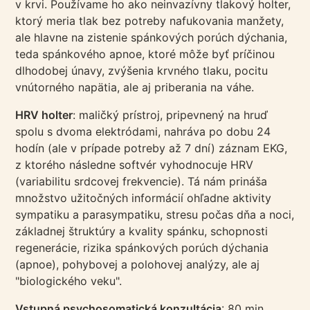
v krvi. Používame ho ako neinvazívny tlakový holter,
ktorý meria tlak bez potreby nafukovania manžety,
ale hlavne na zistenie spánkových porúch dýchania,
teda spánkového apnoe, ktoré môže byť príčinou
dlhodobej únavy, zvýšenia krvného tlaku, pocitu
vnútorného napätia, ale aj priberania na váhe.
HRV holter
: maličký prístroj, pripevnený na hruď
spolu s dvoma elektródami, nahráva po dobu 24
hodín (ale v prípade potreby až 7 dní) záznam EKG,
z ktorého následne softvér vyhodnocuje HRV
(variabilitu srdcovej frekvencie). Tá nám prináša
množstvo užitočných informácií ohľadne aktivity
sympatiku a parasympatiku, stresu počas dňa a noci,
základnej štruktúry a kvality spánku, schopnosti
regenerácie, rizika spánkových porúch dýchania
(apnoe), pohybovej a polohovej analýzy, ale aj
"biologického veku".
Vstupná psychosomatická konzultácia
: 80 min