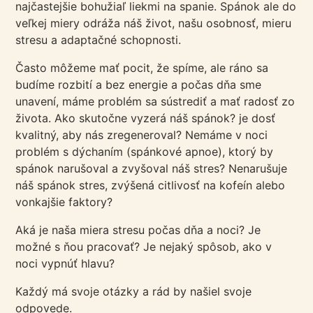
najčastejšie bohužiaľ liekmi na spanie. Spánok ale do
veľkej miery odráža náš život, našu osobnosť, mieru
stresu a adaptačné schopnosti.
Často môžeme mať pocit, že spíme, ale ráno sa
budíme rozbití a bez energie a počas dňa sme
unavení, máme problém sa sústrediť a mať radosť zo
života. Ako skutočne vyzerá náš spánok? je dosť
kvalitný, aby nás zregeneroval? Nemáme v noci
problém s dýchaním (spánkové apnoe), ktorý by
spánok narušoval a zvyšoval náš stres? Nenarušuje
náš spánok stres, zvýšená citlivosť na kofeín alebo
vonkajšie faktory?
Aká je naša miera stresu počas dňa a noci? Je
možné s ňou pracovať? Je nejaký spôsob, ako v
noci vypnúť hlavu?
Každý má svoje otázky a rád by našiel svoje
odpovede.