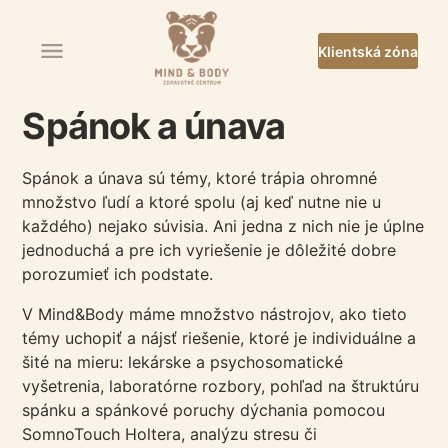
Klientská zóna
Spánok a únava
Spánok a únava sú témy, ktoré trápia ohromné
množstvo ľudí a ktoré spolu (aj keď nutne nie u
každého) nejako súvisia. Ani jedna z nich nie je úplne
jednoduchá a pre ich vyriešenie je dôležité dobre
porozumieť ich podstate.
V Mind&Body máme množstvo nástrojov, ako tieto
témy uchopiť a nájsť riešenie, ktoré je individuálne a
šité na mieru: lekárske a psychosomatické
vyšetrenia, laboratórne rozbory, pohľad na štruktúru
spánku a spánkové poruchy dýchania pomocou
SomnoTouch Holtera, analýzu stresu či