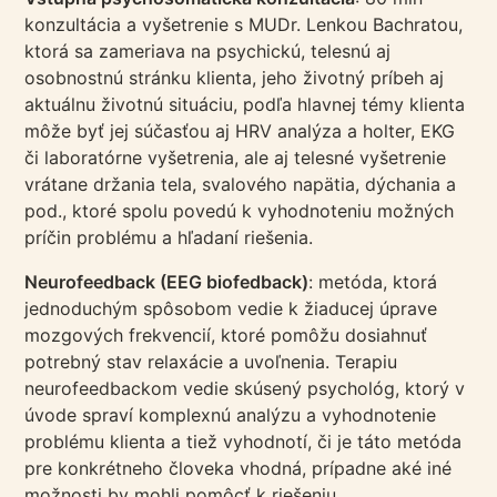
konzultácia a vyšetrenie s MUDr. Lenkou Bachratou,
ktorá sa zameriava na psychickú, telesnú aj
osobnostnú stránku klienta, jeho životný príbeh aj
aktuálnu životnú situáciu, podľa hlavnej témy klienta
môže byť jej súčasťou aj HRV analýza a holter, EKG
či laboratórne vyšetrenia, ale aj telesné vyšetrenie
vrátane držania tela, svalového napätia, dýchania a
pod., ktoré spolu povedú k vyhodnoteniu možných
príčin problému a hľadaní riešenia.
Neurofeedback (EEG biofedback)
: metóda, ktorá
jednoduchým spôsobom vedie k žiaducej úprave
mozgových frekvencií, ktoré pomôžu dosiahnuť
potrebný stav relaxácie a uvoľnenia. Terapiu
neurofeedbackom vedie skúsený psychológ, ktorý v
úvode spraví komplexnú analýzu a vyhodnotenie
problému klienta a tiež vyhodnotí, či je táto metóda
pre konkrétneho človeka vhodná, prípadne aké iné
možnosti by mohli pomôcť k riešeniu.