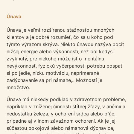
Únava
Únava je veľmi rozšírenou sťažnosťou mnohých
klientov a je dobré rozumieť, čo sa u koho pod
týmto výrazom skrýva. Niekto únavou nazýva pocit
nižšej energie alebo výkonnosti, než bol kedysi
zvyknutý, pre niekoho môže ísť o mentálnu
nevýkonnosť, fyzickú vyčerpanosť, potrebu pospať
si po jedle, nízku motiváciu, neprimerané
zadýchavanie sa pri námahe,.. Možností je
množstvo.
Únava má niekedy podklad v zdravotnom probléme,
napríklad v zníženej činnosti štítnej žľazy, v anémii a
nedostatku železa, v ochorení srdca alebo pľúc,
prípadne aj v inom závažnom ochorení. Ak je jej
súčasťou pokojová alebo námahová dýchavica,