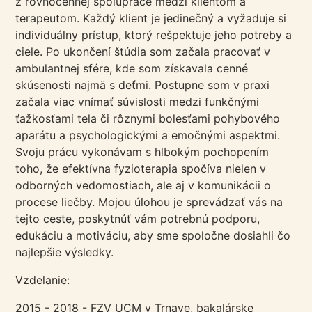
z rovnocennej spolupráce medzi klientom a
terapeutom. Každý klient je jedinečný a vyžaduje si
individuálny prístup, ktorý rešpektuje jeho potreby a
ciele. Po ukončení štúdia som začala pracovať v
ambulantnej sfére, kde som získavala cenné
skúsenosti najmä s deťmi. Postupne som v praxi
začala viac vnímať súvislosti medzi funkčnými
ťažkosťami tela či rôznymi bolesťami pohybového
aparátu a psychologickými a emočnými aspektmi.
Svoju prácu vykonávam s hlbokým pochopením
toho, že efektívna fyzioterapia spočíva nielen v
odborných vedomostiach, ale aj v komunikácii o
procese liečby. Mojou úlohou je sprevádzať vás na
tejto ceste, poskytnúť vám potrebnú podporu,
edukáciu a motiváciu, aby sme spoločne dosiahli čo
najlepšie výsledky.
Vzdelanie:
2015 - 2018 - FZV UCM v Trnave, bakalárske