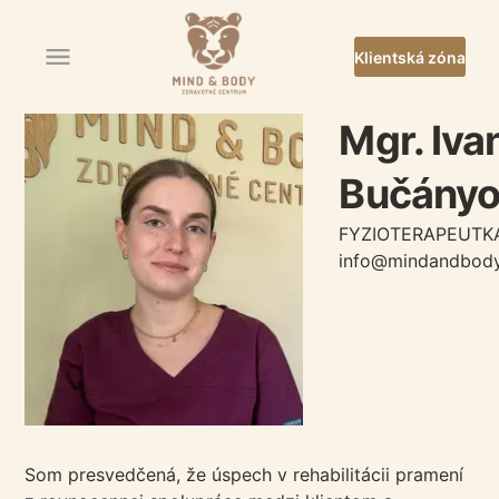
Klientská zóna
Mgr. Iva
Bučányo
FYZIOTERAPEUTK
info@mindandbody
Som presvedčená, že úspech v rehabilitácii pramení