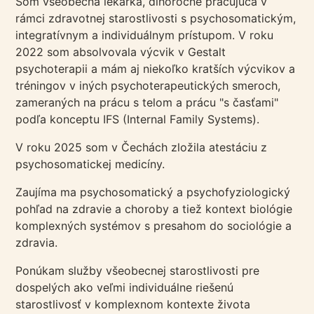
Som všeobecná lekárka, dlhoročne pracujúca v
rámci zdravotnej starostlivosti s psychosomatickým,
integratívnym a individuálnym prístupom. V roku
2022 som absolvovala výcvik v Gestalt
psychoterapii a mám aj niekoľko kratších výcvikov a
tréningov v iných psychoterapeutických smeroch,
zameraných na prácu s telom a prácu "s časťami"
podľa konceptu IFS (Internal Family Systems).
V roku 2025 som v Čechách zložila atestáciu z
psychosomatickej medicíny.
Zaujíma ma psychosomatický a psychofyziologický
pohľad na zdravie a choroby a tiež kontext biológie
komplexných systémov s presahom do sociológie a
zdravia.
Ponúkam služby všeobecnej starostlivosti pre
dospelých ako veľmi individuálne riešenú
starostlivosť v komplexnom kontexte života