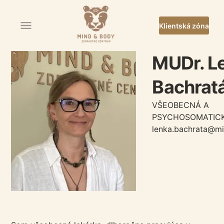
Klientská zóna
MUDr. L
Bachrat
VŠEOBECNÁ A
PSYCHOSOMATICK
lenka.bachrata@m