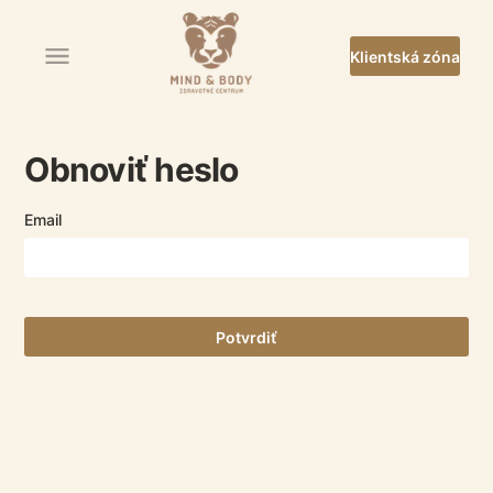
Klientská zóna
Obnoviť heslo
Email
Potvrdiť