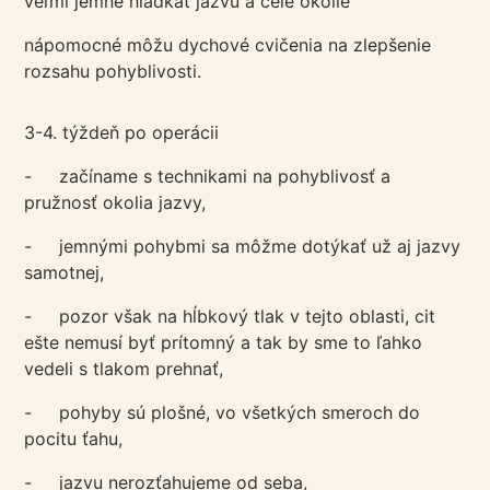
veľmi jemne hladkať jazvu a celé okolie
nápomocné môžu dychové cvičenia na zlepšenie
rozsahu pohyblivosti.
3-4. týždeň po operácii
- začíname s technikami na pohyblivosť a
pružnosť okolia jazvy,
- jemnými pohybmi sa môžme dotýkať už aj jazvy
samotnej,
- pozor však na hĺbkový tlak v tejto oblasti, cit
ešte nemusí byť prítomný a tak by sme to ľahko
vedeli s tlakom prehnať,
- pohyby sú plošné, vo všetkých smeroch do
pocitu ťahu,
- jazvu nerozťahujeme od seba,