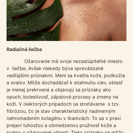
Radiačná liečba
Ožarovanie má svoje nezastúpiteľné miesto
v liečbe. Avšak niekedy býva sprevádzané
vedľajšími príznakmi. Mení sa kvalita kože, podkožia
a svalov. Môže dochadázať k stiahnutiu ciev, oblasť
je menej prekrvená a objavujú sa príznaky ako
opuch, bolestivosť, zápalové procesy a zmeny na
koži. V niektorých prípadoch sa stretávame s tzv.
fibrózou, čo je stav charakteristický nadmerným
nahromadením kolagénu v tkanivách. To sa v praxi
prejaví tuhosťou a obmedzenou pružnosť kože a
svalov v ožarovanej oblasti. Tieto príznaky sa môžu