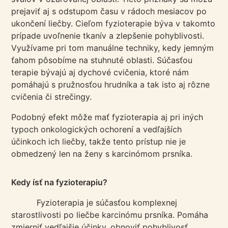
prejaviť aj s odstupom času v rádoch mesiacov po
ukončení liečby. Cieľom fyzioterapie býva v takomto
prípade uvoľnenie tkanív a zlepšenie pohyblivosti.
Využívame pri tom manuálne techniky, kedy jemným
ťahom pôsobíme na stuhnuté oblasti. Súčasťou
terapie bývajú aj dychové cvičenia, ktoré nám
pomáhajú s pružnosťou hrudníka a tak isto aj rôzne
cvičenia či strečingy.
Podobný efekt môže mať fyzioterapia aj pri iných
typoch onkologických ochorení a vedľajších
účinkoch ich liečby, takže tento prístup nie je
obmedzený len na ženy s karcinómom prsníka.
Kedy ísť na fyzioterapiu?
Fyzioterapia je súčasťou komplexnej
starostlivosti po liečbe karcinómu prsníka. Pomáha
zmierniť vedľajšie účinky, obnoviť pohyblivosť,