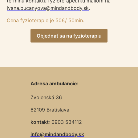
termínu kontaktu fyzioterapeutku mailom na
ivana.bucanyova@mindandbody.sk
.
Cena fyzioterapie je 50€/ 50min.
Objednať sa na fyzioterapiu
Adresa ambulancie:
Zvolenská 36
82109 Bratislava
kontakt
: 0903 534112
info@mindandbody.sk