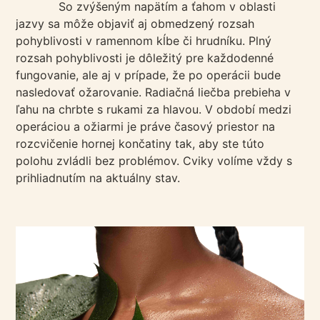
So zvýšeným napätím a ťahom v oblasti
jazvy sa môže objaviť aj obmedzený rozsah
pohyblivosti v ramennom kĺbe či hrudníku. Plný
rozsah pohyblivosti je dôležitý pre každodenné
fungovanie, ale aj v prípade, že po operácii bude
nasledovať ožarovanie. Radiačná liečba prebieha v
ľahu na chrbte s rukami za hlavou. V období medzi
operáciou a ožiarmi je práve časový priestor na
rozcvičenie hornej končatiny tak, aby ste túto
polohu zvládli bez problémov. Cviky volíme vždy s
prihliadnutím na aktuálny stav.