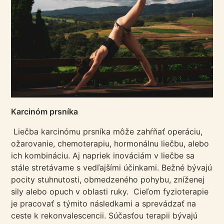
Karcinóm prsníka
Liečba karcinómu prsníka môže zahŕňať operáciu,
ožarovanie, chemoterapiu, hormonálnu liečbu, alebo
ich kombináciu. Aj napriek inováciám v liečbe sa
stále stretávame s vedľajšími účinkami. Bežné bývajú
pocity stuhnutosti, obmedzeného pohybu, zníženej
sily alebo opuch v oblasti ruky. Cieľom fyzioterapie
je pracovať s týmito následkami a sprevádzať na
ceste k rekonvalescencii. Súčasťou terapii bývajú