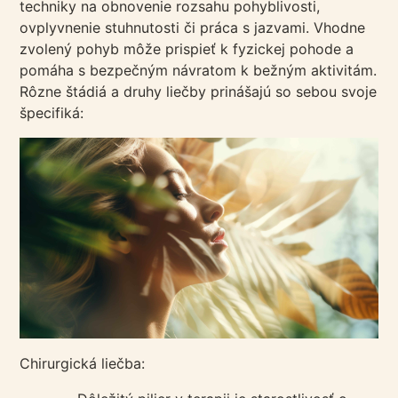
techniky na obnovenie rozsahu pohyblivosti,
ovplyvnenie stuhnutosti či práca s jazvami. Vhodne
zvolený pohyb môže prispieť k fyzickej pohode a
pomáha s bezpečným návratom k bežným aktivitám.
Rôzne štádiá a druhy liečby prinášajú so sebou svoje
špecifiká:
Chirurgická liečba: