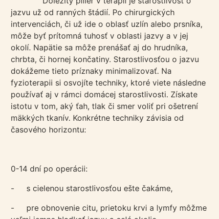
Dôležitý pilier v terapii je starostlivosť o
jazvu už od ranných štádií. Po chirurgických
intervenciách, či už ide o oblasť uzlín alebo prsníka,
môže byť prítomná tuhosť v oblasti jazvy a v jej
okolí. Napätie sa môže prenášať aj do hrudníka,
chrbta, či hornej končatiny. Starostlivosťou o jazvu
dokážeme tieto príznaky minimalizovať. Na
fyzioterapii si osvojíte techniky, ktoré viete následne
používať aj v rámci domácej starostlivosti. Získate
istotu v tom, aký ťah, tlak či smer voliť pri ošetrení
mäkkých tkanív. Konkrétne techniky závisia od
časového horizontu:
0-14 dní po operácii:
- s cielenou starostlivosťou ešte čakáme,
- pre obnovenie citu, prietoku krvi a lymfy môžme