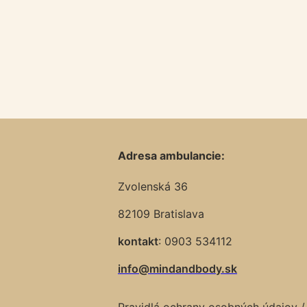
Adresa ambulancie:
Zvolenská 36
82109 Bratislava
kontakt
: 0903 534112
info@mindandbody.sk